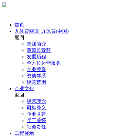
首页
九体育网页_九体育(中国)
返回
集团简介
董事长致辞
发展历程
全方位运营服务
企业荣誉
资质体系
经营范围
企业文化
返回
经营理念
司标释义
企业党建
员工关怀
社会责任
工程展示