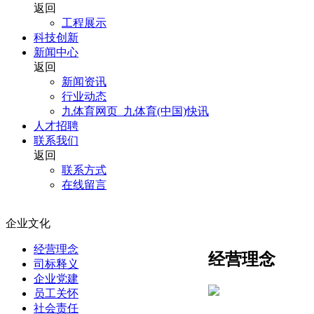
返回
工程展示
科技创新
新闻中心
返回
新闻资讯
行业动态
九体育网页_九体育(中国)快讯
人才招聘
联系我们
返回
联系方式
在线留言
企业文化
经营理念
经营理念
司标释义
企业党建
员工关怀
社会责任